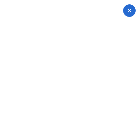
登录平台
✕
平台热播 进展梳理
2026-05-23
足球赔率
行业资讯
FAQ